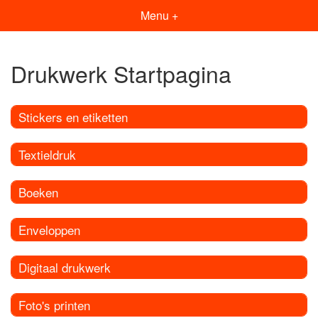
Menu +
Drukwerk Startpagina
Stickers en etiketten
Textieldruk
Boeken
Enveloppen
Digitaal drukwerk
Foto's printen